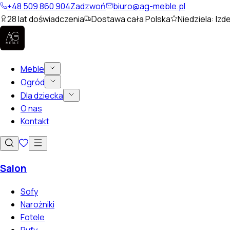
+48 509 860 904
Zadzwoń
biuro@ag-meble.pl
28
lat doświadczenia
Dostawa cała Polska
Niedziela: Izd
Meble
Ogród
Dla dziecka
O nas
Kontakt
Salon
Sofy
Narożniki
Fotele