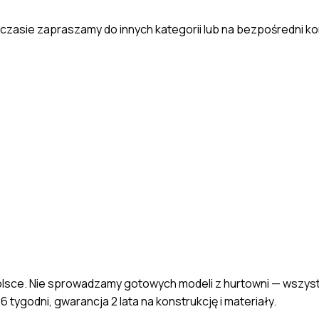
yczasie zapraszamy do innych kategorii lub na bezpośredni k
sce. Nie sprowadzamy gotowych modeli z hurtowni — wszystk
 tygodni, gwarancja 2 lata na konstrukcję i materiały.