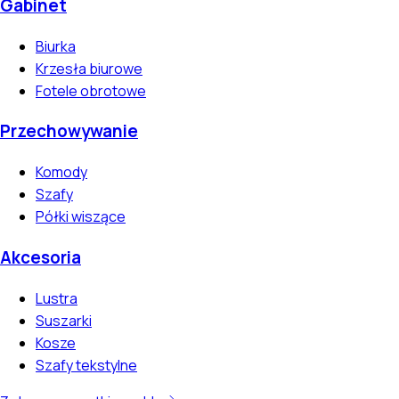
Gabinet
Biurka
Krzesła biurowe
Fotele obrotowe
Przechowywanie
Komody
Szafy
Półki wiszące
Akcesoria
Lustra
Suszarki
Kosze
Szafy tekstylne