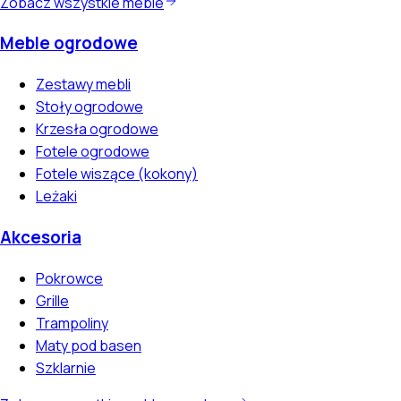
Zobacz wszystkie meble
Meble ogrodowe
Zestawy mebli
Stoły ogrodowe
Krzesła ogrodowe
Fotele ogrodowe
Fotele wiszące (kokony)
Leżaki
Akcesoria
Pokrowce
Grille
Trampoliny
Maty pod basen
Szklarnie