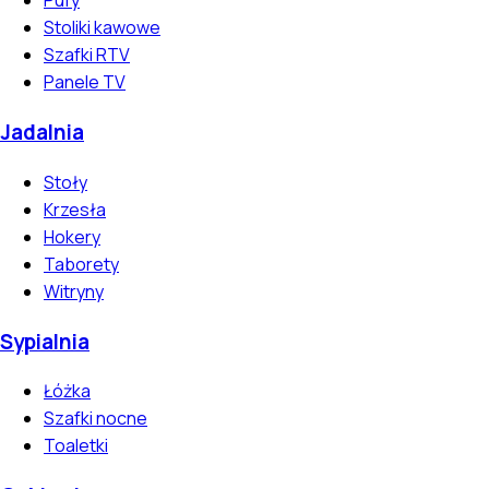
Pufy
Stoliki kawowe
Szafki RTV
Panele TV
Jadalnia
Stoły
Krzesła
Hokery
Taborety
Witryny
Sypialnia
Łóżka
Szafki nocne
Toaletki