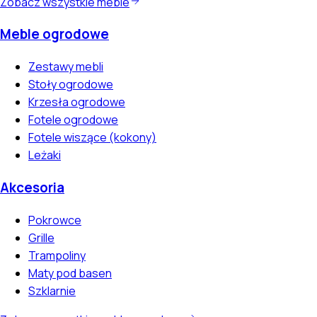
Zobacz wszystkie meble
Meble ogrodowe
Zestawy mebli
Stoły ogrodowe
Krzesła ogrodowe
Fotele ogrodowe
Fotele wiszące (kokony)
Leżaki
Akcesoria
Pokrowce
Grille
Trampoliny
Maty pod basen
Szklarnie