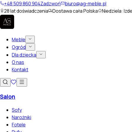
+48 509 860 904
Zadzwoń
biuro@ag-meble.pl
28
lat doświadczenia
Dostawa cała Polska
Niedziela: Izd
Meble
Ogród
Dla dziecka
O nas
Kontakt
Salon
Sofy
Narożniki
Fotele