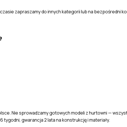
yczasie zapraszamy do innych kategorii lub na bezpośredni k
e
sce. Nie sprowadzamy gotowych modeli z hurtowni — wszystk
 tygodni, gwarancja 2 lata na konstrukcję i materiały.