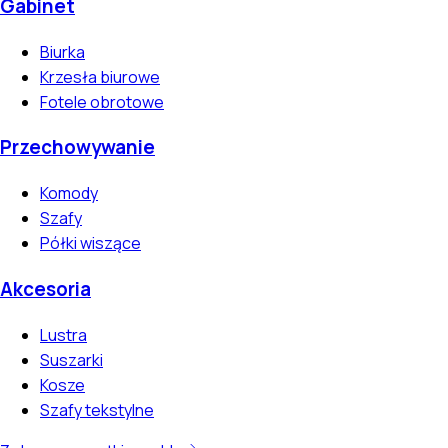
Gabinet
Biurka
Krzesła biurowe
Fotele obrotowe
Przechowywanie
Komody
Szafy
Półki wiszące
Akcesoria
Lustra
Suszarki
Kosze
Szafy tekstylne