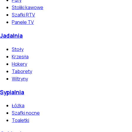
Pufy
Stoliki kawowe
Szafki RTV
Panele TV
Jadalnia
Stoły
Krzesła
Hokery
Taborety
Witryny
Sypialnia
Łóżka
Szafki nocne
Toaletki