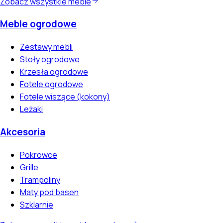
Zobacz wszystkie meble
Meble ogrodowe
Zestawy mebli
Stoły ogrodowe
Krzesła ogrodowe
Fotele ogrodowe
Fotele wiszące (kokony)
Leżaki
Akcesoria
Pokrowce
Grille
Trampoliny
Maty pod basen
Szklarnie