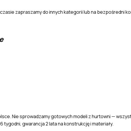
yczasie zapraszamy do innych kategorii lub na bezpośredni k
e
sce. Nie sprowadzamy gotowych modeli z hurtowni — wszystk
 tygodni, gwarancja 2 lata na konstrukcję i materiały.