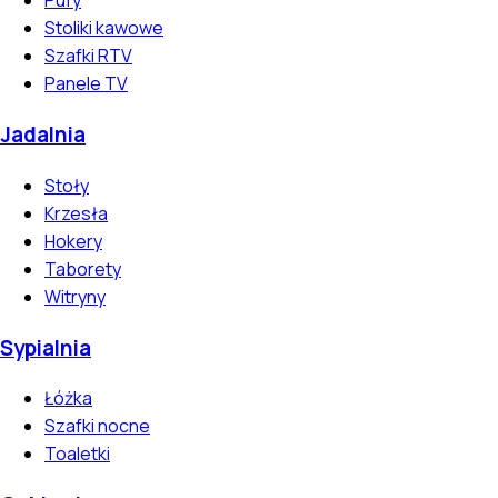
Pufy
Stoliki kawowe
Szafki RTV
Panele TV
Jadalnia
Stoły
Krzesła
Hokery
Taborety
Witryny
Sypialnia
Łóżka
Szafki nocne
Toaletki