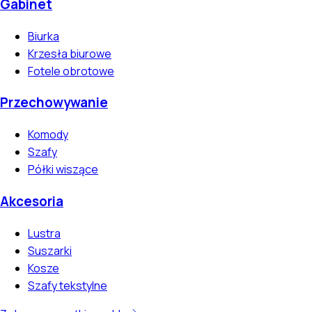
Gabinet
Biurka
Krzesła biurowe
Fotele obrotowe
Przechowywanie
Komody
Szafy
Półki wiszące
Akcesoria
Lustra
Suszarki
Kosze
Szafy tekstylne