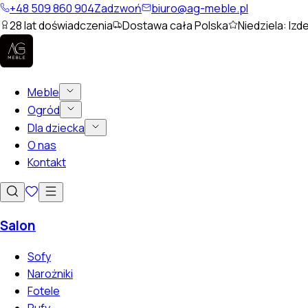
+48 509 860 904
Zadzwoń
biuro@ag-meble.pl
28
lat doświadczenia
Dostawa cała Polska
Niedziela: Izd
Meble
Ogród
Dla dziecka
O nas
Kontakt
Salon
Sofy
Narożniki
Fotele