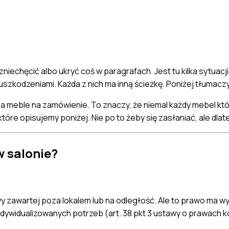
niechęcić albo ukryć coś w paragrafach. Jest tu kilka sytuacji
uszkodzeniami. Każda z nich ma inną ścieżkę. Poniżej tłumac
a meble na zamówienie. To znaczy, że niemal każdy mebel któ
tóre opisujemy poniżej. Nie po to żeby się zasłaniać, ale dl
 salonie?
y zawartej poza lokalem lub na odległość. Ale to prawo ma 
ndywidualizowanych potrzeb (art. 38 pkt 3 ustawy o prawach 