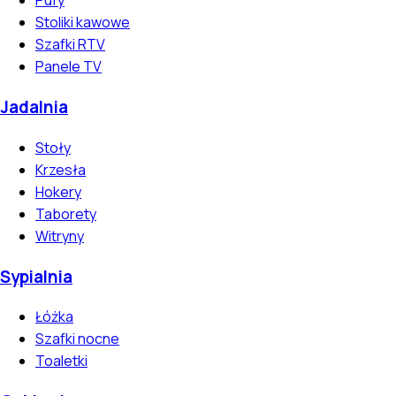
Pufy
Stoliki kawowe
Szafki RTV
Panele TV
Jadalnia
Stoły
Krzesła
Hokery
Taborety
Witryny
Sypialnia
Łóżka
Szafki nocne
Toaletki