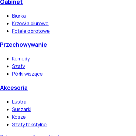
Gabinet
Biurka
Krzesła biurowe
Fotele obrotowe
Przechowywanie
Komody
Szafy
Półki wiszące
Akcesoria
Lustra
Suszarki
Kosze
Szafy tekstylne