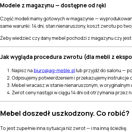
Modele z magazynu — dostępne od ręki
Część modeli mamy gotowych w magazynie — wyprodukowanych 
same warunki: 14 dni, stan nienaruszony, koszt zwrotu po twoj
Żeby wiedzieć czy dany mebel pochodzi z magazynu czy jest
Jak wygląda procedura zwrotu (dla mebli z ekspo
Napisz na
biuro@ag-meble.pl
lub przyjdź do salonu — p
Odpisujemy potwierdzeniem i przekazujemy instrukcje c
Mebel wracasz w stanie nienaruszonym, w oryginalnym op
Zwrot ceny nastąpi w ciągu 14 dni od otrzymania przez
Mebel doszedł uszkodzony. Co robić?
To jest zupełnie inna sytuacja niż zwrot — i ma inną ścieżkę.