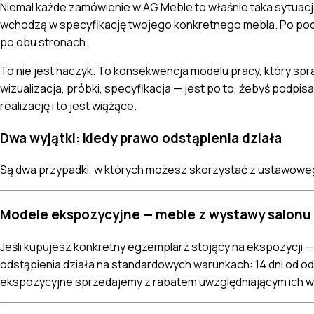
Niemal każde zamówienie w AG Meble to właśnie taka sytuacj
wchodzą w specyfikację twojego konkretnego mebla. Po podpis
po obu stronach.
To nie jest haczyk. To konsekwencja modelu pracy, który spra
wizualizacja, próbki, specyfikacja — jest po to, żebyś podp
realizację i to jest wiążące.
Dwa wyjątki: kiedy prawo odstąpienia działa
Są dwa przypadki, w których możesz skorzystać z ustawowego
Modele ekspozycyjne — meble z wystawy salonu
Jeśli kupujesz konkretny egzemplarz stojący na ekspozycji — t
odstąpienia działa na standardowych warunkach: 14 dni od odb
ekspozycyjne sprzedajemy z rabatem uwzględniającym ich w