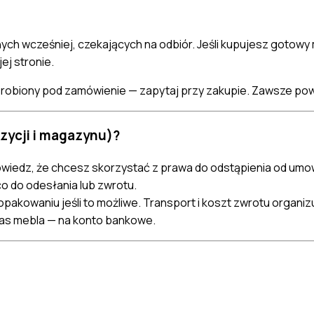
wcześniej, czekających na odbiór. Jeśli kupujesz gotowy m
ej stronie.
 robiony pod zamówienie — zapytaj przy zakupie. Zawsze po
zycji i magazynu)?
owiedz, że chcesz skorzystać z prawa do odstąpienia od umowy
o do odesłania lub zwrotu.
akowaniu jeśli to możliwe. Transport i koszt zwrotu organizu
 nas mebla — na konto bankowe.