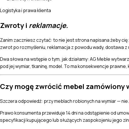
Logistyka i prawa klienta
Zwroty i
reklamacje.
Zanim zaczniesz czytać: to nie jest strona napisana żeby cię z
zwrot po rozmyśleniu, reklamacja z powodu wady, dostawa z 
Dwa słowa na wstępie o tym, jak działamy: AG Meble wytwarz
pod jej wymiar, tkaninę, model. To ma konsekwencje prawne, k
Czy mogę zwrócić mebel zamówiony w
Szczera odpowiedź: przy meblach robionych na wymiar — nie.
Prawo konsumenta przewiduje 14 dni na odstąpienie od umow
specyfikacji kupującego lub służących zaspokojeniu jego zi