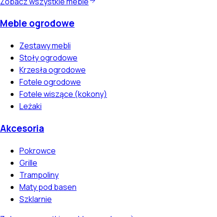
Zobacz wszystkie meble
Meble ogrodowe
Zestawy mebli
Stoły ogrodowe
Krzesła ogrodowe
Fotele ogrodowe
Fotele wiszące (kokony)
Leżaki
Akcesoria
Pokrowce
Grille
Trampoliny
Maty pod basen
Szklarnie