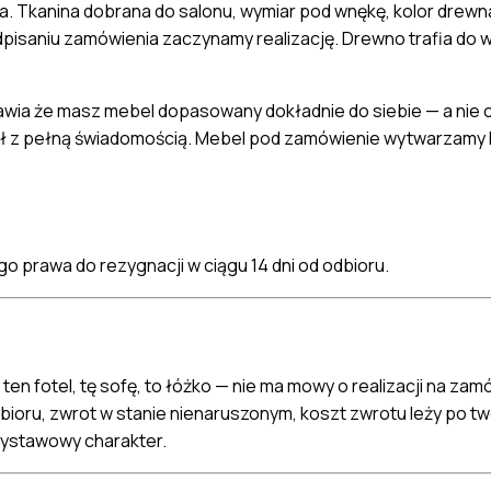
a. Tkanina dobrana do salonu, wymiar pod wnękę, kolor drewn
aniu zamówienia zaczynamy realizację. Drewno trafia do wars
wia że masz mebel dopasowany dokładnie do siebie — a nie coś
isał z pełną świadomością. Mebel pod zamówienie wytwarzamy 
 prawa do rezygnacji w ciągu 14 dni od odbioru.
en fotel, tę sofę, to łóżko — nie ma mowy o realizacji na zam
ioru, zwrot w stanie nienaruszonym, koszt zwrotu leży po two
ystawowy charakter.