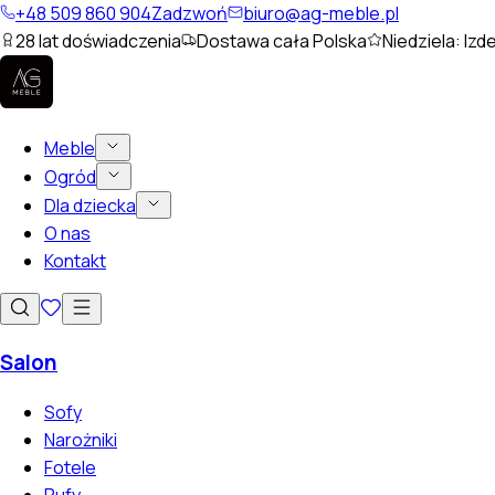
+48 509 860 904
Zadzwoń
biuro@ag-meble.pl
28
lat doświadczenia
Dostawa cała Polska
Niedziela: Izd
Meble
Ogród
Dla dziecka
O nas
Kontakt
Salon
Sofy
Narożniki
Fotele