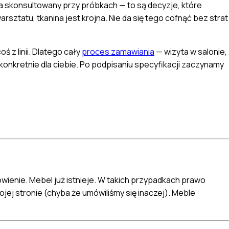
a skonsultowany przy próbkach — to są decyzje, które
ztatu, tkanina jest krojna. Nie da się tego cofnąć bez strat
 z linii. Dlatego cały
proces zamawiania
— wizyta w salonie,
konkretnie dla ciebie. Po podpisaniu specyfikacji zaczynamy
ówienie. Mebel już istnieje. W takich przypadkach prawo
jej stronie (chyba że umówiliśmy się inaczej). Meble